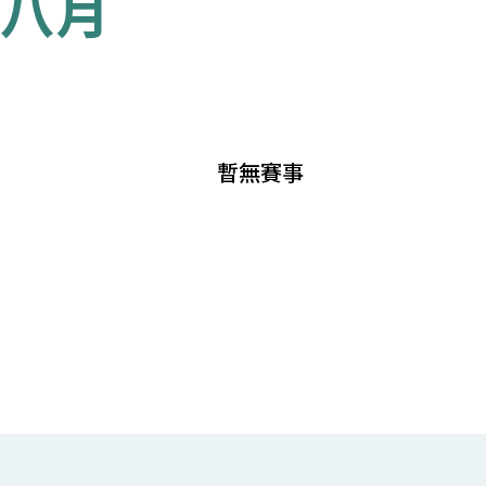
八月
暫無賽事